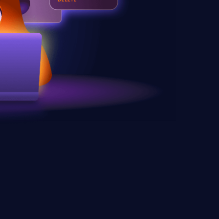
жили учиться дальше.
 Смотри примеры ниже.