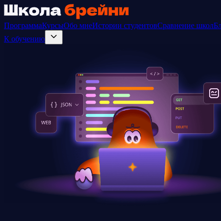
Программа
Курсы
Обо мне
Истории студентов
Сравнение школ
Б
К обучению