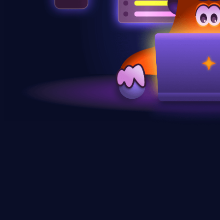
11 500+
студентов
Прошли как минимум один курс на платформе. Многие продол
2-6
мес. до работы
Средний срок трудоустройства по историям наших студентов.