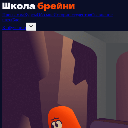
Программа
Курсы
Обо мне
Истории студентов
Сравнение
школ
Блог
К обучению